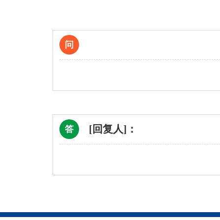
问
[回复人]：
答