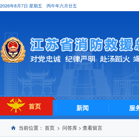
2026年8月7日 星期五
丙午年六月廿五
首页
新闻
服
当前位置：
首页
>
问答库
>
查看留言