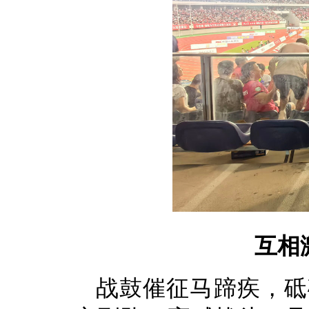
互相
战鼓催征马蹄疾，砥