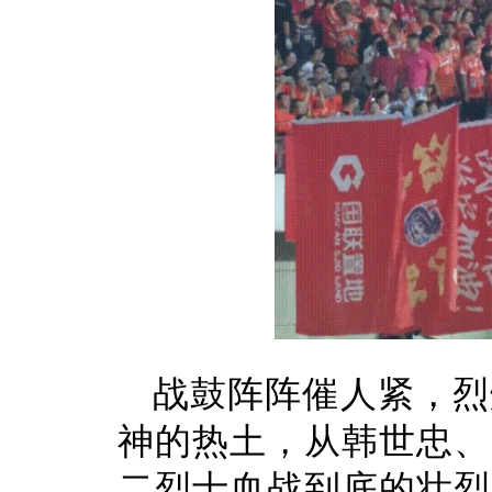
战鼓阵阵催人紧，烈
神的热土，从韩世忠、
二烈士血战到底的壮烈