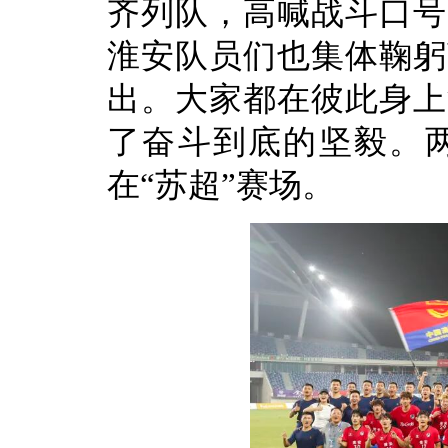
齐列队，高喊战斗口号
淮安队员们也集体鞠躬
出。大家都在彼此身上
了奋斗到底的坚毅。
在“苏超”赛场。