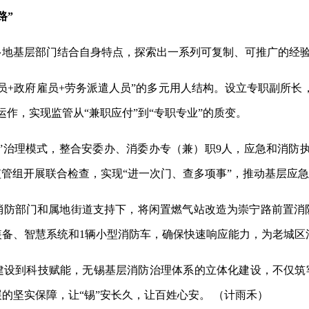
路”
多地基层部门结合自身特点，探索出一系列可复制、可推广的经
员+政府雇员+劳务派遣人员”的多元用人结构。设立专职副所长，
作，实现监管从“兼职应付”到“专职专业”的质变。
”治理模式，整合安委办、消委办专（兼）职9人，应急和消防执法
个监管组开展联合检查，实现“进一次门、查多项事”，推动基层应
消防部门和属地街道支持下，将闲置燃气站改造为崇宁路前置消
备、智慧系统和1辆小型消防车，确保快速响应能力，为老城区消
建设到科技赋能，无锡基层消防治理体系的立体化建设，不仅筑牢
的坚实保障，让“锡”安长久，让百姓心安。 （计雨禾）