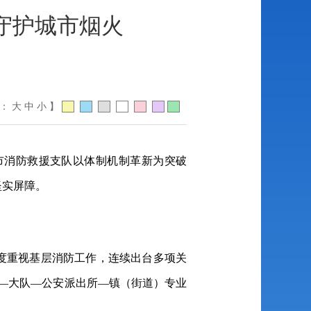
守护城市烟火
体：
大
中
小
】
市消防救援支队以体制机制革新为突破
坚实屏障。
度重视基层消防工作，连续出台多项关
—大队—公安派出所—镇（街道）专业