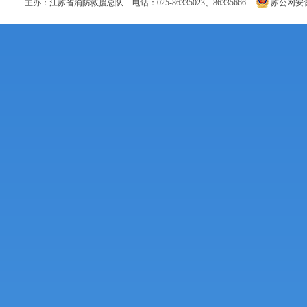
主办：江苏省消防救援总队
电话：025-86335023、86335666
苏公网安备 3