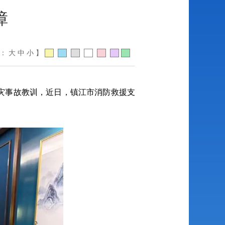
障
体：
大
中
小
】
灾事故教训，近日，镇江市消防救援支