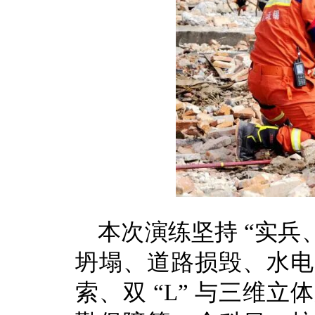
本次演练坚持 “实兵
坍塌、道路损毁、水电
索、双 “L” 与三维