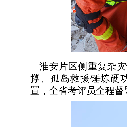
淮安片区侧重复杂灾
撑、孤岛救援锤炼硬
置，全省考评员全程督