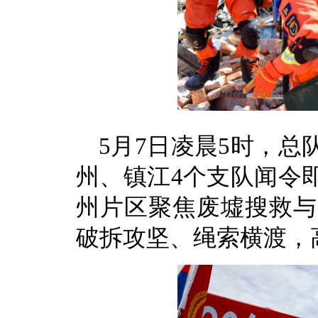
5月7日凌晨5时，
州、镇江4个支队闻令
州片区聚焦废墟搜救与
破拆攻坚、绳索横渡，