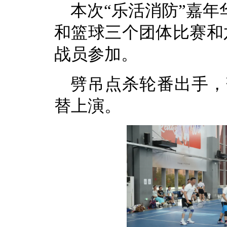
本次“乐活消防”嘉
和篮球三个团体比赛和
战员参加。
劈吊点杀轮番出手，
替上演。