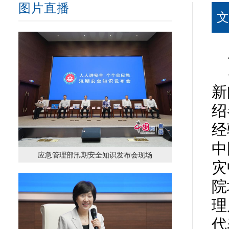
图片直播
新
绍
经
中
应急管理部汛期安全知识发布会现场
灾
院
理
代