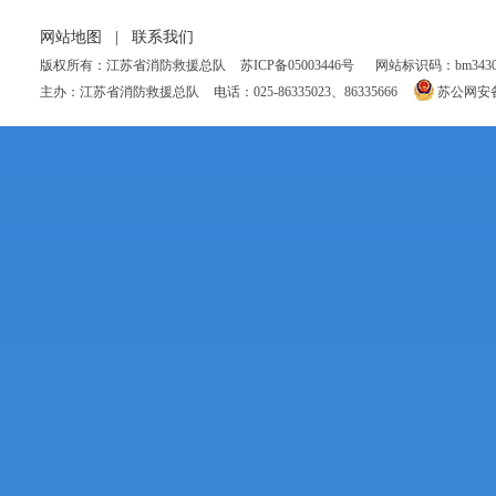
是
网站地图
|
联系我们
水
版权所有：江苏省消防救援总队
苏ICP备05003446号
网站标识码：bm34300
“
主办：江苏省消防救援总队
电话：025-86335023、86335666
苏公网安备 3
严
谁
涉
面
带
区
余
同