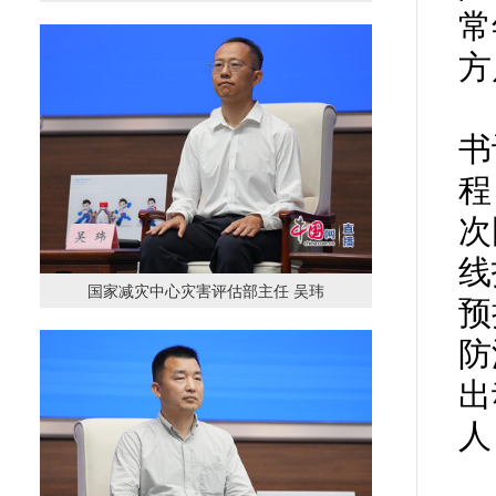
常
方
书
程
次
线
国家减灾中心灾害评估部主任 吴玮
预
防
出
人