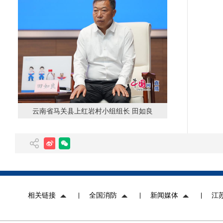
灾
水
航
备
勤
云南省马关县上红岩村小组组长 田如良
天
网
人
卫
信
相关链接
全国消防
新闻媒体
江