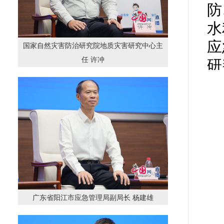
防
水
应
国家自然灾害防治研究院地质灾害研究中心主
任 许冲
研
财
全
赴
往
查
域
广东省阳江市应急管理局副局长 杨建雄
地