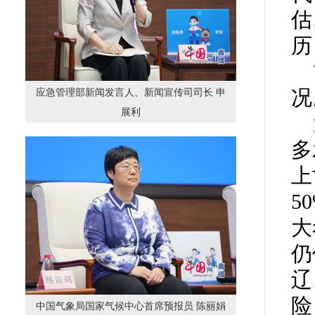
估
历
况
应急管理部新闻发言人、新闻宣传司司长 申
展利
多
上
5
大
仍
辽
险
中国气象局国家气候中心首席预报员 陈丽娟